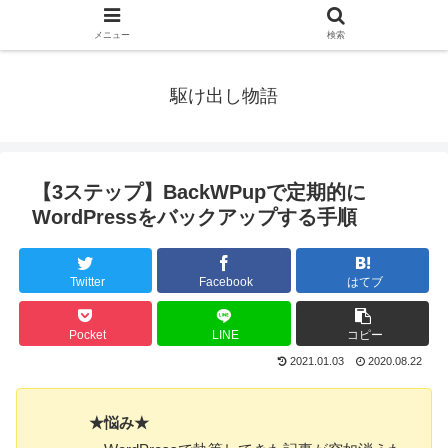
メニュー
検索
駆け出し物語
【3ステップ】BackWPupで定期的に
WordPressをバックアップする手順
Twitter
Facebook
はてブ
Pocket
LINE
コピー
2021.01.03
2020.08.22
★悩み★