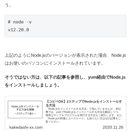
う。
# node -v

v12.20.0
上記のようにNode.jsのバージョンが表示された場合、Node.js
はお使いのパソコンにインストールされています。
そうではない方は、以下の記事を参照し、yum経由でNode.js
をインストールしましょう。
【コピペOK】2ステップでNode.jsをインストールす
る方法
「Node.jsをインストールする方法」で悩んでいませんか。本記
事では、yumでNode.jsをインストールする方法を解説しつつ、
簡単なサンプルプログラムを実行する方法もご紹介します。また
「Node.jsの特徴とユースケース」も知りたい方はぜひ記事をご
覧ください。
kakedashi-xx.com
2020.11.26