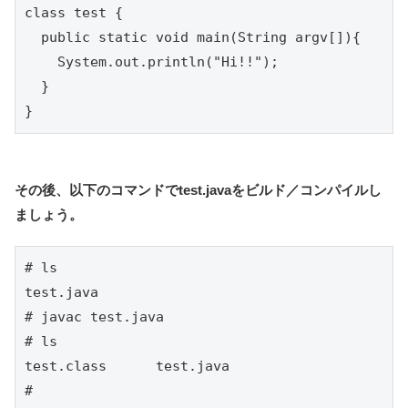
class test {

  public static void main(String argv[]){

    System.out.println("Hi!!");

  }

}
その後、以下のコマンドでtest.javaをビルド／コンパイルし
ましょう。
# ls

test.java

# javac test.java 

# ls

test.class	test.java

# 