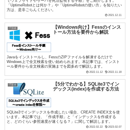
でウェブサイトやサーバを死活監視する手順」をご紹介します。
「UptimeRobotとは何か？」や「UptimeRobotの使い方」を知りたい
方は、是非ごらんください。
2021.12.11
【Windows向け】Fessのインス
IT技術
トール方法を要件から解説
Javaをインストールし、FessのZIPファイルを解凍するだけで
Windows上で全文検索を使い始められます。本記事では、インスト
ール要件から全文検索の実施までを図多めで解説します。
2022.11.12
2022.11.18
【5分でわかる】SQLite3でイン
IT技術
デックス(index)を作成する方法
SQLite3でインデックスを作成したい場合、CREATE INDEX文を使
います。本記事では、「作成手順」と「インデックスを作成する
と、どのぐらい参照速度が速くなる？」に関して解説します。
2022.02.22
2023.02.07