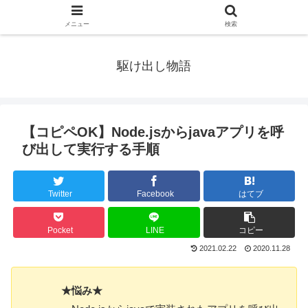
メニュー
検索
駆け出し物語
【コピペOK】Node.jsからjavaアプリを呼
び出して実行する手順
Twitter
Facebook
はてブ
Pocket
LINE
コピー
2021.02.22
2020.11.28
★悩み★