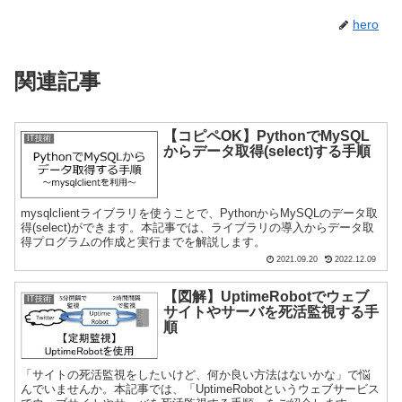
hero
関連記事
【コピペOK】PythonでMySQL
IT技術
からデータ取得(select)する手順
mysqlclientライブラリを使うことで、PythonからMySQLのデータ取
得(select)ができます。本記事では、ライブラリの導入からデータ取
得プログラムの作成と実行までを解説します。
2021.09.20
2022.12.09
【図解】UptimeRobotでウェブ
IT技術
サイトやサーバを死活監視する手
順
「サイトの死活監視をしたいけど、何か良い方法はないかな」で悩
んでいませんか。本記事では、「UptimeRobotというウェブサービス