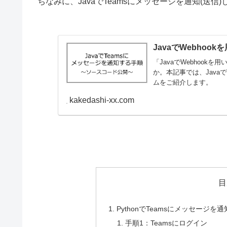
ちなみに、JavaでTeamsにメッセージを通知(送
JavaでWebhoo
「JavaでWebhook
か。本記事では、Javaで
ムをご紹介します。
kakedashi-xx.com
目
PythonでTeamsにメッセージを
手順1：Teamsにログイン