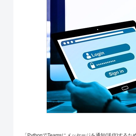
「PythonでTeamsにメッセージを通知(送信)す