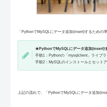
「PythonでMySQLにデータ追加(insert)する
★PythonでMySQLにデータ追加(inser
手順1：Pythonの「mysqlclient」ラ
手順2：MySQLのインストールとセット
上記の流れで、「PythonでMySQLにデータ追加(in