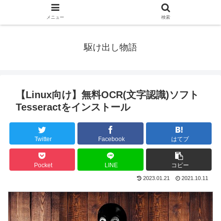
メニュー
検索
駆け出し物語
【Linux向け】無料OCR(文字認識)ソフト
Tesseractをインストール
Twitter
Facebook
はてブ
Pocket
LINE
コピー
2023.01.21
2021.10.11