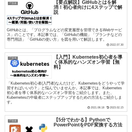
【要点解説】GitHubとはを解
IT技術
消！初心者向けに4ステップで解
説
GitHubとは、「プログラムなどの変更履歴を管理できるWebサービ
ス」のことです。本記事では、「GitHubの機能」「ブランチなどの
専門用語」「GitHubの使い方」を図を用いて解説します。
2022.07.30
【入門】Kubernetes初心者を導
IT技術
く体系的なハンズオン学習【無
料】
「Kubernetes初心者(入門者)なんだけど、Kubernetesをどうやって学
習すればいいの？」と悩んでいませんか。本記事では、Kubernetes
初心者を導く体系的なハンズオン学習をご紹介します。また、
Kubernetesの中級者にステップアップするための方法もご紹介しま
す。
2021.08.18
2023.02.15
【5分でわかる】Pythonで
IT技術
PowerPointをPDF変換する方法