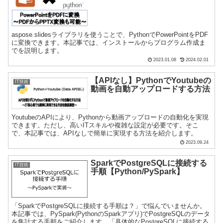
aspose.slidesライブラリを使うことで、PythonでPowerPointをPDF
に変換できます。本記事では、インストールからプログラム作成ま
でを説明します。
2023.01.08
2024.02.01
【APIなし】PythonでYoutubeの
IT技術
動画を自動アップロードする方法
YoutubeのAPIにより、Pythonから動画アップロードの自動化を実現
できます。ただし、高いITスキルや複雑な設定が必要です。そこ
で、本記事では、APIなしで簡単に実現する方法を紹介します。
2023.09.24
SparkでPostgreSQLに接続する
IT技術
手順【Python/PySpark】
「SparkでPostgreSQLに接続する手順は？」で悩んでいませんか。
本記事では、PySpark(PythonのSparkアプリ)でPostgreSQLのデータ
を集計する手順をご紹介します。「具体的なPostgreSQLに接続する