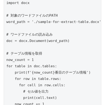
import docx

# 対象のワードファイルのPATH

word_path = './sample-for-extract-table.docx'

# ワードファイルの読み込み

doc = docx.Document(word_path)

# テーブル情報を取得

now_count = 1

for table in doc.tables:

    print(f'{now_count}番目のテーブル情報')

    for row in table.rows:

      for cell in row.cells:

        # セル値を出力

        print(cell.text)

    now_count += 1