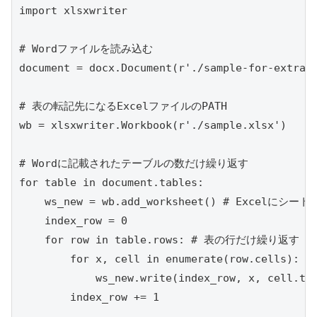
import xlsxwriter

# Wordファイルを読み込む

document = docx.Document(r'./sample-for-extract
# 表の転記先になるExcelファイルのPATH

wb = xlsxwriter.Workbook(r'./sample.xlsx')

# Wordに記載されたテーブルの数だけ繰り返す

for table in document.tables:

    ws_new = wb.add_worksheet() # Excelにシート
    index_row = 0

    for row in table.rows: # 表の行だけ繰り返す

        for x, cell in enumerate(row.cells):

            ws_new.write(index_row, x, cell
        index_row += 1
