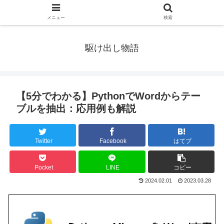
メニュー
検索
駆け出し物語
【5分でわかる】PythonでWordからテー
ブルを抽出：応用例も解説
Twitter
Facebook
はてブ
Pocket
LINE
コピー
2024.02.01
2023.03.28