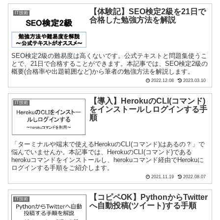
【体験記】SEO検定2級を21日で
IT技術
合格した勉強方法を解説
SEO検定2級の難易度は高くないです。公式テキストと問題集使うこ
とで、21日で合格することができます。本記事では、SEO検定2級の
概要(合格率や出題範囲など)から筆者の勉強方法を解説します。
2022.12.08
2023.03.10
【導入】HerokuのCLI(コマンド)
IT技術
をインストールしログインする手
順
「ターミナルや端末で使えるHerokuのCLI(コマンド)はあるの？」で
悩んでいませんか。本記事では、HerokuのCLI(コマンド)である
herokuコマンドをインストールし、herokuコマンド経由でHerokuに
ログインする手順をご紹介します。
2021.11.19
2022.08.07
【コピペOK】PythonからTwitter
IT技術
へ自動投稿(ツイート)する手順