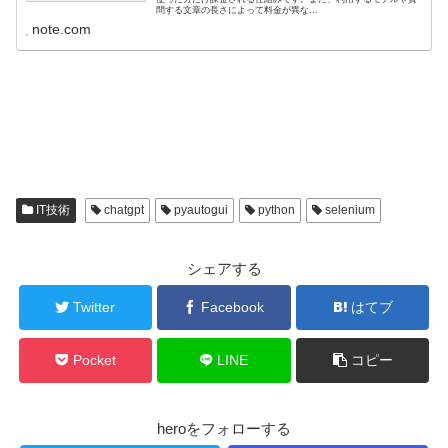
問する文章の長さによって料金が異な...
note.com
IT技術
chatgpt
pyautogui
python
selenium
シェアする
Twitter
Facebook
はてブ
Pocket
LINE
コピー
heroをフォローする