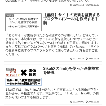
Gatewayとは？」を理解したい方はぜひ記事をご覧ください。
2020.11.14
2023.02.23
【無料】サイトの更新を監視する
IT技術
プログラム(ツール)を作成する手
順
「あるサイトが更新されたかを確認するのが煩わしい」と悩んでい
ませんか。本記事では、サイトの更新を監視しLINEやメールなどに
通知するPythonプログラム(ツール)を作成する手順をご紹介します。
また、監視プログラム(ツール)を無料で掲載しているため、「サイト
の更新を監視するプログラムをすぐに使ってみたい」方も是非ご覧
ください。
2021.04.25
2024.02.01
SikuliXのfind()を使った画像検索
IT技術
を解説
SikuliXでは、findとfindAllを使うことで画面上に「ある画像が存在す
るか否か」を検索できます。本記事では、「find」と「findAll」の構
文から使い方までを解説します。
2022.06.01
2022.12.25