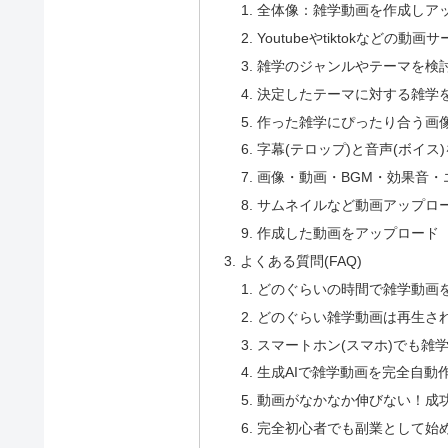
全体像：雑学動画を作成しア
Youtubeやtiktokなどの
雑学のジャンルやテーマを検
決定したテーマに対する雑学
作った雑学にぴったり合う画
字幕(テロップ)と音声(ボイス
画像・動画・BGM・効果音・
サムネイルなど動画アップロ
作成した動画をアップロード
よくある質問(FAQ)
どのぐらいの時間で雑学動画
どのぐらい雑学動画は再生さ
スマートホン(スマホ)でも雑
生成AIで雑学動画を完全自動
動画がなかなか伸びない！成
完全初心者でも副業として始