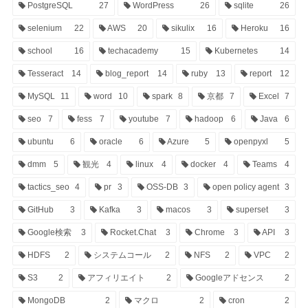
PostgreSQL
27
WordPress
26
sqlite
26
selenium
22
AWS
20
sikulix
16
Heroku
16
school
16
techacademy
15
Kubernetes
14
Tesseract
14
blog_report
14
ruby
13
report
12
MySQL
11
word
10
spark
8
京都
7
Excel
7
seo
7
fess
7
youtube
7
hadoop
6
Java
6
ubuntu
6
oracle
6
Azure
5
openpyxl
5
dmm
5
観光
4
linux
4
docker
4
Teams
4
tactics_seo
4
pr
3
OSS-DB
3
open policy agent
3
GitHub
3
Kafka
3
macos
3
superset
3
Google検索
3
Rocket.Chat
3
Chrome
3
API
3
HDFS
2
システムコール
2
NFS
2
VPC
2
S3
2
アフィリエイト
2
Googleアドセンス
2
MongoDB
2
マクロ
2
cron
2